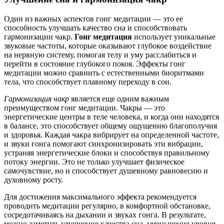
Один из важных аспектов гонг медитации — это ее
способность улучшать качество сна и способствовать
гармонизации чакр.
Гонг медитация
использует уникальные
звуковые частоты, которые оказывают глубокое воздействие
на нервную систему, помогая телу и уму расслабиться и
перейти в состояние глубокого покоя. Эффекты гонг
медитации можно сравнить с естественными биоритмами
тела, что способствует плавному переходу в сон.
Гармонизация чакр
является еще одним важным
преимуществом гонг медитации. Чакры — это
энергетические центры в теле человека, и когда они находятся
в балансе, это способствует общему ощущению благополучия
и здоровья. Каждая чакра вибрирует на определенной частоте,
и звуки гонга помогают синхронизировать эти вибрации,
устраняя энергетические блоки и способствуя правильному
потоку энергии. Это не только улучшает физическое
самочувствие, но и способствует душевному равновесию и
духовному росту.
Для достижения максимального эффекта рекомендуется
проводить медитации регулярно, в комфортной обстановке,
сосредотачиваясь на дыхании и звуках гонга. В результате,
можно заметить улучшение качества сна, уменьшение уровня