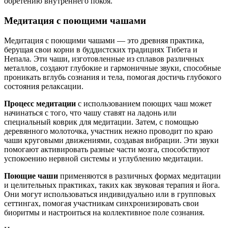
обретению внутреннего покоя.
Медитация с поющими чашами
Медитация с поющими чашами — это древняя практика,
берущая свои корни в буддистских традициях Тибета и
Непала. Эти чаши, изготовленные из сплавов различных
металлов, создают глубокие и гармоничные звуки, способные
проникать вглубь сознания и тела, помогая достичь глубокого
состояния релаксации.
Процесс медитации
с использованием поющих чаш может
начинаться с того, что чашу ставят на ладонь или
специальный коврик для медитации. Затем, с помощью
деревянного молоточка, участник нежно проводит по краю
чаши круговыми движениями, создавая вибрации. Эти звуки
помогают активировать разные части мозга, способствуют
успокоению нервной системы и углублению медитации.
Поющие чаши
применяются в различных формах медитации
и целительных практиках, таких как звуковая терапия и йога.
Они могут использоваться индивидуально или в групповых
сеттингах, помогая участникам синхронизировать свои
биоритмы и настроиться на коллективное поле сознания.