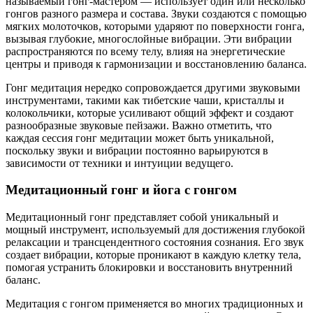
называемый гонг-мастером — использует один или несколько
гонгов разного размера и состава. Звуки создаются с помощью
мягких молоточков, которыми ударяют по поверхности гонга,
вызывая глубокие, многослойные вибрации. Эти вибрации
распространяются по всему телу, влияя на энергетические
центры и приводя к гармонизации и восстановлению баланса.
Гонг медитация нередко сопровождается другими звуковыми
инструментами, такими как тибетские чаши, кристаллы и
колокольчики, которые усиливают общий эффект и создают
разнообразные звуковые пейзажи. Важно отметить, что
каждая сессия гонг медитации может быть уникальной,
поскольку звуки и вибрации постоянно варьируются в
зависимости от техники и интуиции ведущего.
Медитационный гонг и йога с гонгом
Медитационный гонг представляет собой уникальный и
мощный инструмент, используемый для достижения глубокой
релаксации и трансцендентного состояния сознания. Его звук
создает вибрации, которые проникают в каждую клетку тела,
помогая устранить блокировки и восстановить внутренний
баланс.
Медитация с гонгом применяется во многих традиционных и