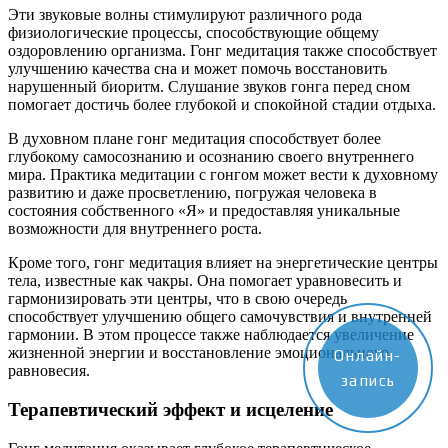
Эти звуковые волны стимулируют различного рода
физиологические процессы, способствующие общему
оздоровлению организма. Гонг медитация также способствует
улучшению качества сна и может помочь восстановить
нарушенный биоритм. Слушание звуков гонга перед сном
помогает достичь более глубокой и спокойной стадии отдыха.
В духовном плане гонг медитация способствует более
глубокому самосознанию и осознанию своего внутреннего
мира. Практика медитации с гонгом может вести к духовному
развитию и даже просветлению, погружая человека в
состояния собственного «Я» и предоставляя уникальные
возможности для внутреннего роста.
Кроме того, гонг медитация влияет на энергетические центры
тела, известные как чакры. Она помогает уравновесить и
гармонизировать эти центры, что в свою очередь
способствует улучшению общего самочувствия и внутренней
гармонии. В этом процессе также наблюдается увеличение
жизненной энергии и восстановление эмоционального
Онлайн-
равновесия.
запись
Терапевтический эффект и исцеление