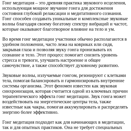
Гонг медитация – это древняя практика звукового исцеления,
использующая мощное звучание гонга для достижения
состояния глубокой релаксации и медитативного сознания.
Гонг способен создавать уникальные и комплексные звуковые
волны благодаря своему богатому спектру вибраций и частот,
которые оказывают благотворное влияние на тело и ум.
Во время гонг медитации участники обычно располагаются в
удобном положении, часто лежа на ковриках или сидя,
закрывая глаза и позволяя звуку гонга пронизывать их
сознание и тело. Этот процесс помогает снизить уровень
стресса и тревоги, улучшить настроение и общее
самочувствие, а также способствует духовному развитию.
Звуковые волны, излучаемые гонгом, резонируют с клетками
тела, помогая балансировать и гармонизировать внутренние
системы организма. Этот феномен известен как звуковая
синхронизация, которая считается одной из ключевых причин
терапевтического эффекта гонг медитации. Звук гонга может
воздействовать на энергетические центры тела, также
известные как чакры, помогая аккумулировать и распределять
энергию более эффективно.
Гонг медитация подходит как для начинающих в медитации,
так и для опытных практиков. Она не требует специальных