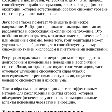
состояние, известное как «глубокий отдых». Этот процесс
способствует выработке гормонов, таких как эндорфины и
окситоцин, которые естественным образом снижают уровень
стресса и улучшают настроение.
Звук гонга также помогает уменьшить физическое
напряжение. Вибрации проникают в мышцы, помогая им
расслабиться и освобождая накопленное напряжение. Это
особенно полезно для тех, кто испытывает хронические боли
или мышечные спазмы. Более того, гонг медитация может
улучшить кровообращение, что способствует лучшему
снабжению тканей кислородом и питательными веществами.
Регулярная практика гонг медитации может приводить к
долгосрочным изменениям в поведении и восприятии
стресса. Люди, которые практикуют гонг медитацию, часто
отмечают улучшение способности справляться с
повседневными стрессовыми ситуациями, ощущение
большего спокойствия и ясности ума.
Таким образом, гонг медитация является эффективным
методом для расслабления и снятия стресса, который
объединяет физические, умственные и эмоциональные
аспекты исцеления через звук и вибрацию.
Улучшение сна и гармонизация чакр