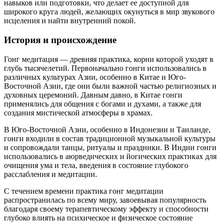
навыков или подготовки, что делает ее доступной для
широкого круга людей, желающих окунуться в мир звукового
исцеления и найти внутренний покой.
История и происхождение
Гонг медитация — древняя практика, корни которой уходят в
глубь тысячелетий. Первоначально гонги использовались в
различных культурах Азии, особенно в Китае и Юго-
Восточной Азии, где они были важной частью религиозных и
духовных церемоний. Давным давно, в Китае гонги
применялись для общения с богами и духами, а также для
создания мистической атмосферы в храмах.
В Юго-Восточной Азии, особенно в Индонезии и Таиланде,
гонги входили в состав традиционной музыкальной культуры
и сопровождали танцы, ритуалы и праздники. В Индии гонги
использовались в аюрведических и йогических практиках для
очищения ума и тела, введения в состояние глубокого
расслабления и медитации.
С течением времени практика гонг медитации
распространилась по всему миру, завоевывая популярность
благодаря своему терапевтическому эффекту и способности
глубоко влиять на психическое и физическое состояние