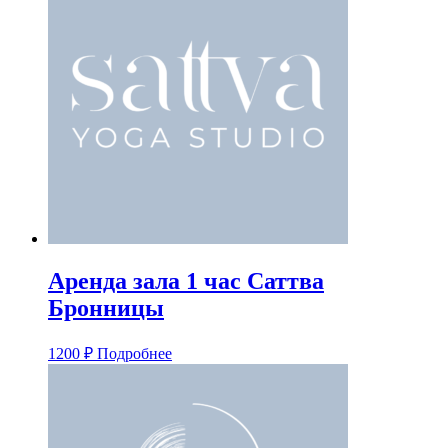
Аренда зала 1 час Саттва
Бронницы
1200
₽
Подробнее